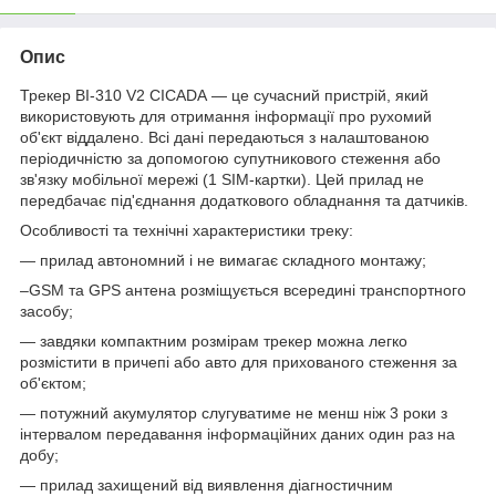
Опис
Трекер BI-310 V2 CICADA — це сучасний пристрій, який
використовують для отримання інформації про рухомий
об'єкт віддалено. Всі дані передаються з налаштованою
періодичністю за допомогою супутникового стеження або
зв'язку мобільної мережі (1 SIM-картки). Цей прилад не
передбачає під'єднання додаткового обладнання та датчиків.
Особливості та технічні характеристики треку:
— прилад автономний і не вимагає складного монтажу;
–GSM та GPS антена розміщується всередині транспортного
засобу;
— завдяки компактним розмірам трекер можна легко
розмістити в причепі або авто для прихованого стеження за
об'єктом;
— потужний акумулятор слугуватиме не менш ніж 3 роки з
інтервалом передавання інформаційних даних один раз на
добу;
— прилад захищений від виявлення діагностичним