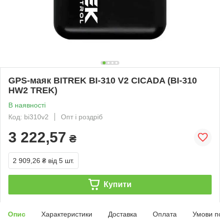
GPS-маяк BITREK BI-310 V2 CICADA (BI-310
HW2 TREK)
В наявності
Код: bi310v2
Опт і роздріб
3 222,57
₴
2 909,26 ₴
від 5 шт.
Купити
Опис
Характеристики
Доставка
Оплата
Умови п