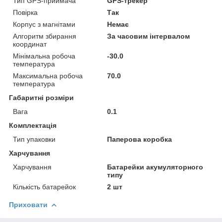
Тип GPS-приймача
GPS-трекер
Повірка
Так
Корпус з магнітами
Немає
Алгоритм збирання
За часовим інтервалом
координат
Мінімальна робоча
-30.0
температура
Максимальна робоча
70.0
температура
Габаритні розміри
Вага
0.1
Комплектація
Тип упаковки
Паперова коробка
Харчування
Харчування
Батарейки акумуляторного
типу
Кількість батарейок
2 шт
Приховати