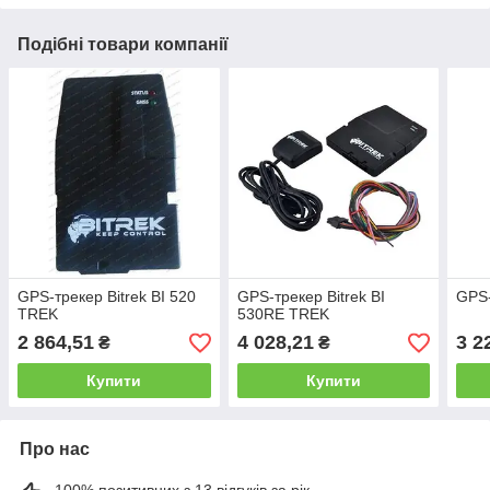
Подібні товари компанії
GPS-трекер Bitrek BI 520
GPS-трекер Bitrek BI
GPS-
TREK
530RE TREK
2 864,51
4 028,21
3 2
₴
₴
Купити
Купити
Про нас