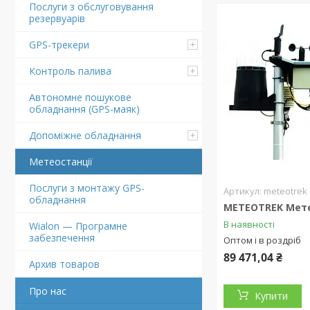
Послуги з обслуговування
резервуарів
GPS-трекери
Контроль палива
Автономне пошукове
обладнання (GPS-маяк)
Допоміжне обладнання
Метеостанції
Послуги з монтажу GPS-
meteotrek
обладнання
METEOTREK Мет
В наявності
Wialon — Програмне
забезпечення
Оптом і в роздріб
89 471,04 ₴
Архив товаров
Про нас
Купити