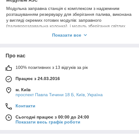
Модульні АЗС
Модульна заправна станція є комплексом з надземним
розташуванням резервуару для зберігання палива, виконана
у вигляді окремих готових модулів: заправного
(паливороздавальна колонка), і модуль зберігання світлих
нафтопродуктів (цистерна для палива).
Показати все
Модульна заправна станція складається з:
- резервуар на опорах
- паливо роздавальна колонка
Про нас
- рівнемір з датчиком густини
- щит автоматів захисту
100% позитивних з 13 відгуків за рік
- сходи та оглядовий майданчик
- кришка люка з прокладкою
Працює з 24.03.2016
- лінія деаерації палива, дихальний клапан
- лінія наповнення паливом
м. Київ
- лінією видачі палива
проспект Павла Тичини 18 Б, Київ, Україна
Кількість секцій в резервуарі, додаткове обладнання та
Контакти
кількість рукавів паливо роздавальної колонки може
змінюватись в залежності від вимог клієнта. Конструкція
Сьогодні працює з 00:00 до 24:00
модульної АЗС дозволяє значно скоротити час проектування
Показати весь графік роботи
та будівництва заправки до кількох днів, розгорнути
заправний комплекс на невеликій площі та, за потреби,
швидко перевезти в інше місце за відносно невисоких витрат.