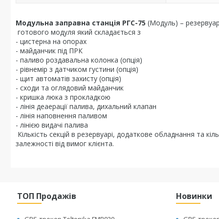
Модульна заправна станція РГС-75
(Модуль) – резерву
готового модуля який складається з
- цистерна на опорах
- майданчик під ПРК
- паливо роздавальна колонка (опція)
- рівнемір з датчиком густини (опція)
- щит автоматів захисту (опція)
- сходи та оглядовий майданчик
- кришка люка з прокладкою
- лінія деаерації палива, дихальний клапан
- лінія наповнення паливом
- лінією видачі палива
Кількість секцій в резервуарі, додаткове обладнання та кі
залежності від вимог клієнта.
ТОП Продажів
Новинки