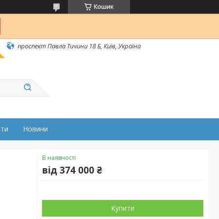
Кошик
проспект Павла Тичини 18 Б, Київ, Україна
ати
Новини
В наявності
від
374 000 ₴
Купити