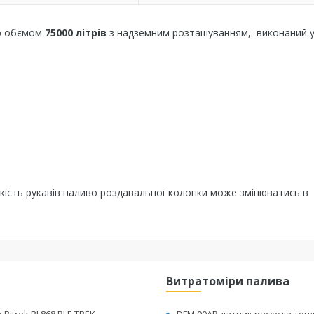
ар обємом
75000 літрів
з надземним розташуванням, виконаний у
лькість рукавів паливо роздавальної колонки може змінюватись в
Витратоміри палива