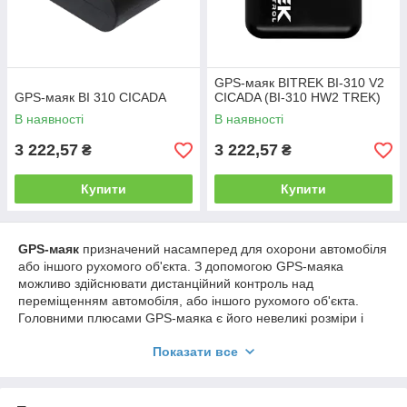
GPS-маяк BITREK BI-310 V2
GPS-маяк BI 310 CICADA
CICADA (BI-310 HW2 TREK)
В наявності
В наявності
3 222,57
3 222,57
₴
₴
Купити
Купити
GPS-маяк
призначений насамперед для охорони автомобіля
або іншого рухомого об'єкта. З допомогою GPS-маяка
можливо здійснювати дистанційний контроль над
переміщенням автомобіля, або іншого рухомого об'єкта.
Головними плюсами GPS-маяка є його невеликі розміри і
досить тривалий термін автономної роботи. Пристрій може
Показати все
працювати від бортового харчування 5-24 так і автономно. В
залежності від кількості виходів в ефір, GPS маяк може
працювати до 3-х років в автономному режимі, решту часу він
може перебувати в сплячому режимі і не споживати ніякого