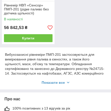
Рівнемір НВП «Сенсор»
ПМП-201 (рідке паливо без
датчика щільності)
В наявності
56 842,53
₴
Купити
Вибухозахисні рівнеміри ПМП-201 застосовуються для
вимірювання рівня палива в ємностях, а також його
щільності, маси, об'єму та температури. Обладнання
сертифіковано та занесено до Державного реєстру №24715-
14. Застосовується на нафтобазах, АГЗС, АЗС комерційного
та відомчого призначення, інших заправних станціях, а також
Показати все
на підприємствах, де використовують вибухозахищене
обладнання.
ПМП-201 використовувати самостійно для обліку ПММ у
Про нас
ємностях та контролю видачі палива, а також у складі таких
контролюючих систем, як ПАЗ, РСУ, АСУТП. Облік
проводиться автоматично без попередження персоналу та
100% позитивних з 13 відгуків за рік