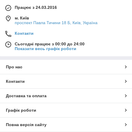
відключення вузлів та механізмів.
Працює з 24.03.2016
ПМП відповідає всім вимогам, що гарантує безпеку під час
експлуатації на об'єктах підвищеної вибухонебезпечності.
м. Київ
проспект Павла Тичини 18 Б, Київ, Україна
Устаткування має різні комплектації, що дозволяє передавати
результати вимірів на головний сервер за допомогою
Контакти
Ethernet, інтерфейсів RS-485 або 232, USB із застосуванням
Modbus, СЕНС протоколу.
Сьогодні працює з 00:00 до 24:00
Показати весь графік роботи
Про нас
Контакти
Доставка та оплата
Графік роботи
Повна версія сайту