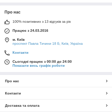
режими роботи двигуна;
стану штатних датчиків.
Про нас
Виявляються:
100% позитивних з 13 відгуків за рік
несправність транспортного засобу.
Працює з 24.03.2016
Може встановлюватися на гарантійну техніку.
м. Київ
Системи супутникового спостереження GPS ГЛОНАСС або
проспект Павла Тичини 18 Б, Київ, Україна
контролю витрати палива та моніторингу транспорту
призначені для підвищення ефективності управління
Контакти
автопарком і підвищення рентабельності бізнесу. Сучасна
автотракторна техніка не мислима без електронних систем і
Сьогодні працює з 00:00 до 24:00
бортових комп'ютерів, які збирають дані з різних датчиків,
Показати весь графік роботи
якими обладнаний транспортний засіб. Стандартом передачі
даних в автомобільній автоматиці є CAN шина.
Про нас
Контакти
Доставка та оплата