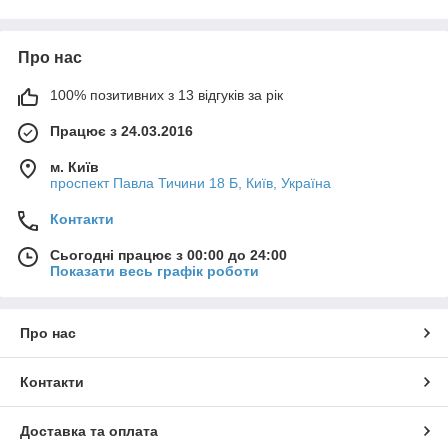
витрата палива;
Про нас
час роботи двигуна.
100% позитивних з 13 відгуків за рік
Виявляються
Працює з 24.03.2016
розкрадання палива з паливної магістралі;
м. Київ
проспект Павла Тичини 18 Б, Київ, Україна
несправність паливної системи.
Контакти
Витратомір палива DFM
тм
Сьогодні працює з 00:00 до 24:00
Точний інструмент для вимірювання витрати палива. Може
Показати весь графік роботи
використовуватися як автономно, так і в складі систем GPS/
ГЛОНАСС моніторингу транспорту і контролю витрати
палива.
Про нас
Витратоміри палива DFM призначені для вимірювання
витрати палива і часу роботи різних споживачів палива:
Контакти
вантажних автомобілів;
Доставка та оплата
тягачів;