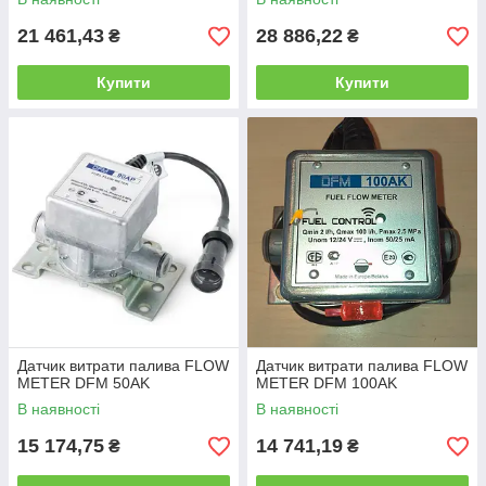
21 461,43
28 886,22
₴
₴
Купити
Купити
Датчик витрати палива FLOW
Датчик витрати палива FLOW
METER DFM 50AK
METER DFM 100AK
В наявності
В наявності
15 174,75
14 741,19
₴
₴