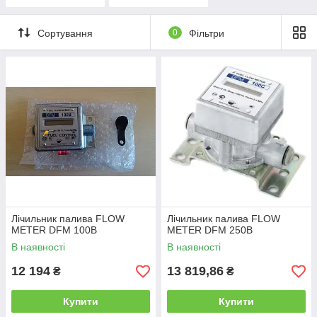
Сортування
0
Фільтри
Лічильник палива FLOW
Лічильник палива FLOW
METER DFM 100B
METER DFM 250B
В наявності
В наявності
12 194
13 819,86
₴
₴
Купити
Купити