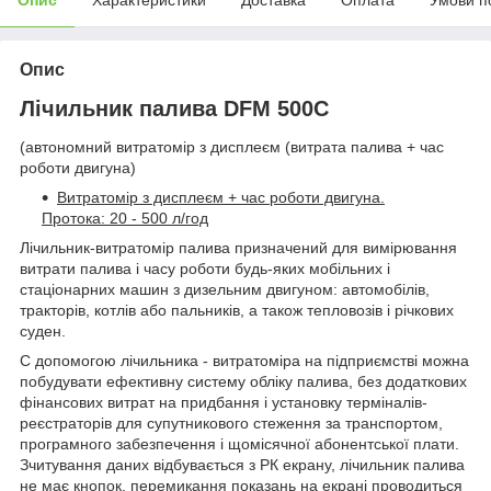
Опис
Лічильник палива DFM 500C
(автономний витратомір з дисплеєм (витрата палива + час
роботи двигуна)
Витратомір з дисплеєм + час роботи двигуна.
Протока: 20 - 500 л/год
Лічильник-витратомір палива призначений для вимірювання
витрати палива і часу роботи будь-яких мобільних і
стаціонарних машин з дизельним двигуном: автомобілів,
тракторів, котлів або пальників, а також тепловозів і річкових
суден.
C допомогою лічильника - витратоміра на підприємстві можна
побудувати ефективну систему обліку палива, без додаткових
фінансових витрат на придбання і установку терміналів-
реєстраторів для супутникового стеження за транспортом,
програмного забезпечення і щомісячної абонентської плати.
Зчитування даних відбувається з РК екрану, лічильник палива
не має кнопок, перемикання показань на екрані проводиться