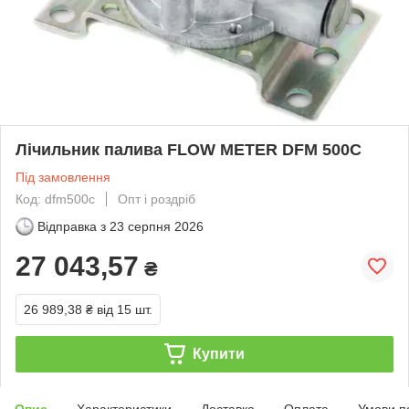
Лічильник палива FLOW METER DFM 500C
Під замовлення
Код: dfm500c
Опт і роздріб
Відправка з
23 серпня 2026
27 043,57
₴
26 989,38 ₴
від 15 шт.
Купити
Опис
Характеристики
Доставка
Оплата
Умови п