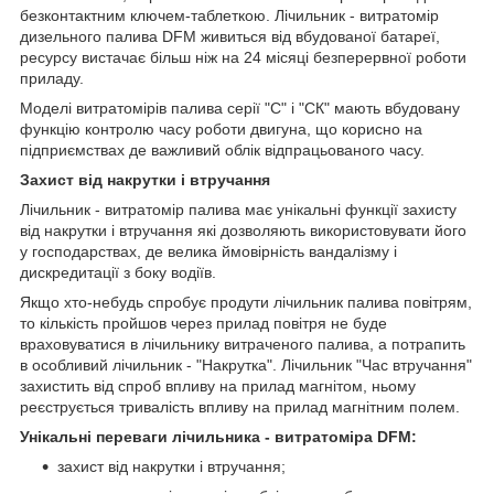
безконтактним ключем-таблеткою. Лічильник - витратомір
дизельного палива DFM живиться від вбудованої батареї,
ресурсу вистачає більш ніж на 24 місяці безперервної роботи
приладу.
Моделі витратомірів палива серії "C" і "СК" мають вбудовану
функцію контролю часу роботи двигуна, що корисно на
підприємствах де важливий облік відпрацьованого часу.
Захист від накрутки і втручання
Лічильник - витратомір палива має унікальні функції захисту
від накрутки і втручання які дозволяють використовувати його
у господарствах, де велика ймовірність вандалізму і
дискредитації з боку водіїв.
Якщо хто-небудь спробує продути лічильник палива повітрям,
то кількість пройшов через прилад повітря не буде
враховуватися в лічильнику витраченого палива, а потрапить
в особливий лічильник - "Накрутка". Лічильник "Час втручання"
захистить від спроб впливу на прилад магнітом, ньому
реєструється тривалість впливу на прилад магнітним полем.
Унікальні переваги лічильника - витратоміра DFM:
захист від накрутки і втручання;