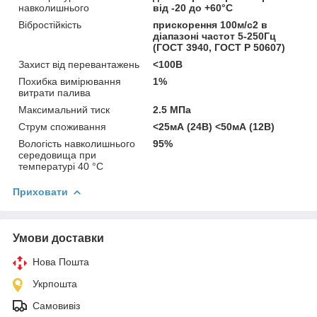
навколишнього
від -20 до +60°С
Вібростійкість
прискорення 100м/с2 в
діапазоні частот 5-250Гц
(ГОСТ 3940, ГОСТ Р 50607)
Захист від перевантажень
<100В
Похибка вимірювання
1%
витрати палива
Максимальний тиск
2.5 МПа
Струм споживання
<25мА (24В) <50мА (12В)
Вологість навколишнього
95%
середовища при
температурі 40 °С
Приховати
Умови доставки
Нова Пошта
Укрпошта
Самовивіз