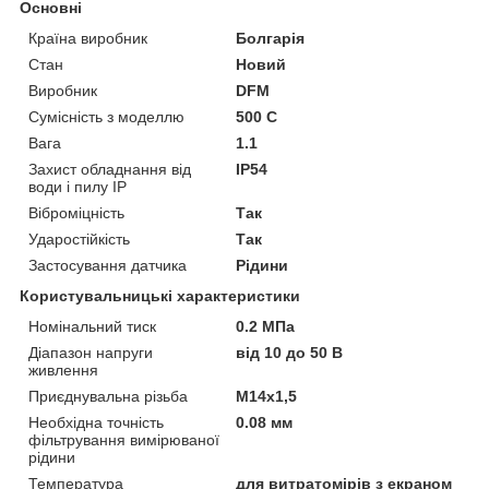
Основні
Країна виробник
Болгарія
Стан
Новий
Виробник
DFM
Сумісність з моделлю
500 C
Вага
1.1
Захист обладнання від
IP54
води і пилу IP
Віброміцність
Так
Ударостійкість
Так
Застосування датчика
Рідини
Користувальницькі характеристики
Номінальний тиск
0.2 МПа
Діапазон напруги
від 10 до 50 В
живлення
Приєднувальна різьба
M14x1,5
Необхідна точність
0.08 мм
фільтрування вимірюваної
рідини
Температура
для витратомірів з екраном