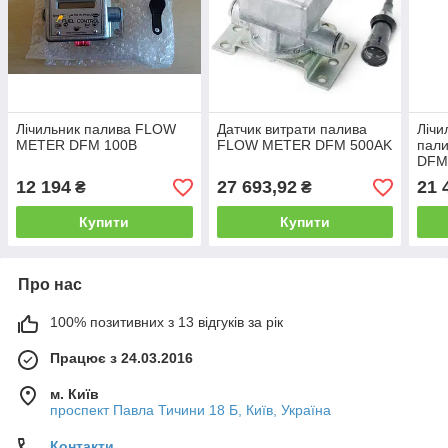
Лічильник палива FLOW
Датчик витрати палива
Лічи
METER DFM 100B
FLOW METER DFM 500AK
пал
DFM
12 194
27 693,92
21 
₴
₴
Купити
Купити
Про нас
100% позитивних з 13 відгуків за рік
Працює з 24.03.2016
м. Київ
проспект Павла Тичини 18 Б, Київ, Україна
Контакти