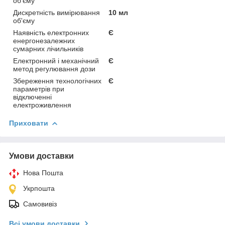
об'єму
Дискретність вимірювання
10 мл
об'єму
Наявність електронних
Є
енергонезалежних
сумарних лічильників
Електронний і механічний
Є
метод регулювання дози
Збереження технологічних
Є
параметрів при
відключенні
електроживлення
Приховати
Умови доставки
Нова Пошта
Укрпошта
Самовивіз
Всі умови доставки