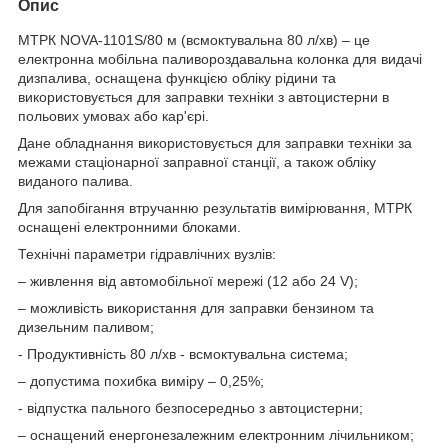
Опис
МТРК NOVA-1101S/80 м (всмоктувальна 80 л/хв) – це
електронна мобільна паливороздавальна колонка для видачі
дизпалива, оснащена функцією обліку рідини та
використовується для заправки техніки з автоцистерни в
польових умовах або кар'єрі.
Дане обладнання використовується для заправки техніки за
межами стаціонарної заправної станції, а також обліку
виданого палива.
Для запобігання втручанню результатів вимірювання, МТРК
оснащені електронними блоками.
Технічні параметри гідравлічних вузлів:
– живлення від автомобільної мережі (12 або 24 V);
– можливість використання для заправки бензином та
дизельним паливом;
- Продуктивність 80 л/хв - всмоктувальна система;
– допустима похибка виміру – 0,25%;
- відпустка пального безпосередньо з автоцистерни;
– оснащений енергонезалежним електронним лічильником;