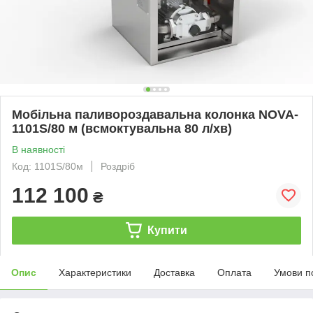
Мобільна паливороздавальна колонка NOVA-
1101S/80 м (всмоктувальна 80 л/хв)
В наявності
Код: 1101S/80м
Роздріб
112 100
₴
Купити
Опис
Характеристики
Доставка
Оплата
Умови п