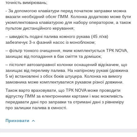
точність вимірювань;
- За допомогою клавіатури перед початком заправки можна
вказати необхідний обсяг ПММ. Колонка додатково може бути
укомплектована клавіатурою для набору оператором, а також
пультом дистанційного керування;
– швидкість подачі палива кожного рукава (45 л/хв)
забезпечує 3-х фазний насос із моноблоком;
– фільтр тонкого очищення, яким комплектується ТРК NOVA,
захищає від попадання в бак сміття та домішок;
– пістолет автозаправної колонки оснащений відсікачем, що
захищає від переливу палива. На напірному рукаві (довжина
5 м) встановлені з обох боків штуцера. Колонка на вимогу
замовника може комплектуватися рукавом різної довжини.
Також варто враховувати, що ТРК NOVA може проводити
відпустку ПММ за електронними картами і має можливість
передавати дані про заправки та отримані дані з рівнеміру
про залишки палива в ємності.
Приховати