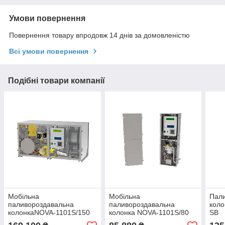
Умови повернення
Повернення товару впродовж 14 днів за домовленістю
Всі умови повернення
Подібні товари компанії
Мобільна
Мобільна
Пал
паливороздавальна
паливороздавальна
коло
колонкаNOVA-1101S/150
колонка NOVA-1101S/80
ЅВ
мн (напірна 200 л/хв)
мн (напірна 80 л/хв)