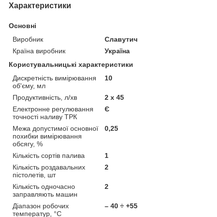
Характеристики
Основні
Виробник
Славутич
Країна виробник
Україна
Користувальницькі характеристики
Дискретність вимірювання
10
об'єму, мл
Продуктивність, л/хв
2 x 45
Електронне регулювання
Є
точності наливу ТРК
Межа допустимої основної
0,25
похибки вимірювання
обсягу, %
Кількість сортів палива
1
Кількість роздавальних
2
пістолетів, шт
Кількість одночасно
2
заправляють машин
Діапазон робочих
– 40 ÷ +55
температур, °С