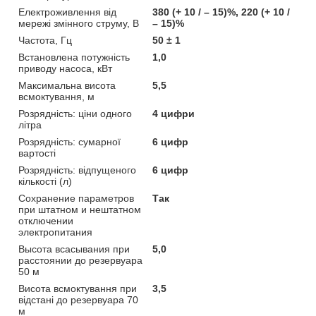
Електроживлення від
380 (+ 10 / – 15)%, 220 (+ 10 /
мережі змінного струму, В
– 15)%
Частота, Гц
50 ± 1
Встановлена потужність
1,0
приводу насоса, кВт
Максимальна висота
5,5
всмоктування, м
Розрядність: ціни одного
4 цифри
літра
Розрядність: сумарної
6 цифр
вартості
Розрядність: відпущеного
6 цифр
кількості (л)
Сохранение параметров
Так
при штатном и нештатном
отключении
электропитания
Высота всасывания при
5,0
расстоянии до резервуара
50 м
Висота всмоктування при
3,5
відстані до резервуара 70
м