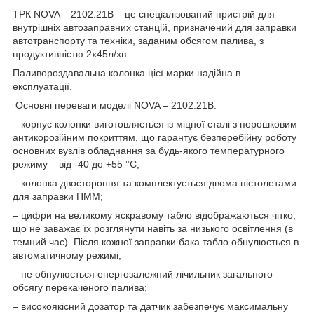
ТРК NOVA – 2102.21B – це спеціалізований пристрій для
внутрішніх автозаправних станцій, призначений для заправки
автотранспорту та техніки, заданим обсягом палива, з
продуктивністю 2х45л/хв.
Паливороздавальна колонка цієї марки надійна в
експлуатації.
Основні переваги моделі NOVA – 2102.21В:
– корпус колонки виготовляється із міцної сталі з порошковим
антикорозійним покриттям, що гарантує безперебійну роботу
основних вузлів обладнання за будь-якого температурного
режиму – від -40 до +55 °С;
– колонка двостороння та комплектується двома пістолетами
для заправки ПММ;
– цифри на великому яскравому табло відображаються чітко,
що не заважає їх розглянути навіть за низького освітлення (в
темний час). Після кожної заправки бака табло обнулюється в
автоматичному режимі;
– не обнулюється енергозалежний лічильник загального
обсягу перекаченого палива;
– високоякісний дозатор та датчик забезпечує максимальну