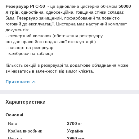
Резервуар РГС-50
- це відновлена цистерна об'ємом
50000
літрів
, одностінна, односекційна, товщина стінки складає
5мм. Резервуар зачищений, пофарбований та повністю
готовий до експлуатації. Цистерна має наступний комплект
документів:
- експертний висновок (обстеження резервуару,
що дає право його подальшої експлуатації )
- паспорт на резервуар
- калібровочна таблиця
Кількість секцій в резервуарі та додаткове обладнання може
змінюватись в залежності від вимог клієнта.
Приховати
Характеристики
Основні
Вага
3700 кг
Країна виробник
Україна
Висота
2960 мм