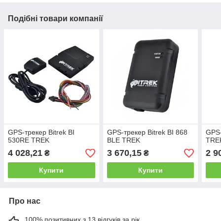
Подібні товари компанії
GPS-трекер Bitrek BI
GPS-трекер Bitrek BI 868
GPS-
530RE TREK
BLE TREK
TRE
4 028,21
3 670,15
2 9
₴
₴
Купити
Купити
Про нас
100% позитивних з 13 відгуків за рік