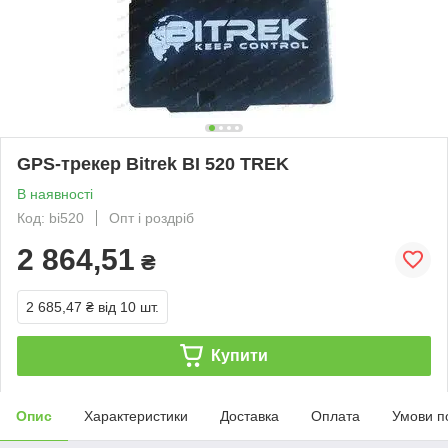
GPS-трекер Bitrek BI 520 TREK
В наявності
Код: bi520
Опт і роздріб
2 864,51
₴
2 685,47 ₴
від 10 шт.
Купити
Опис
Характеристики
Доставка
Оплата
Умови п