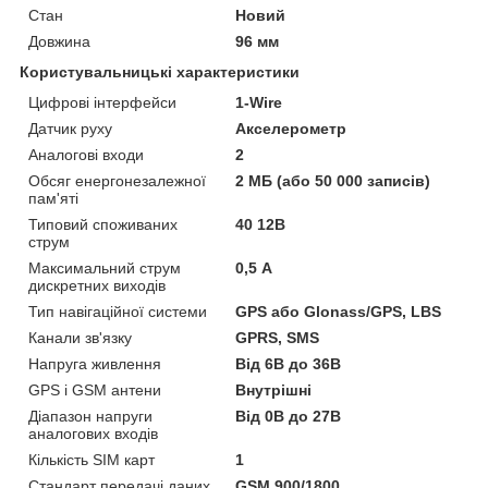
Стан
Новий
Довжина
96 мм
Користувальницькі характеристики
Цифрові інтерфейси
1-Wire
Датчик руху
Акселерометр
Аналогові входи
2
Обсяг енергонезалежної
2 МБ (або 50 000 записів)
пам'яті
Типовий споживаних
40 12В
струм
Максимальний струм
0,5 А
дискретних виходів
Тип навігаційної системи
GPS або Glonass/GPS, LBS
Канали зв'язку
GPRS, SMS
Напруга живлення
Від 6В до 36В
GPS і GSM антени
Внутрішні
Діапазон напруги
Від 0В до 27В
аналогових входів
Кількість SIM карт
1
Стандарт передачі даних
GSM 900/1800