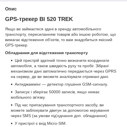
Опис
GPS-трекер BI 520 TREK​
Якщо ви займаєтеся здачі в оренду автомобільного
транспорту, пересиланням товарів або іншою роботою, що
вимагає відстеження об'єктів, то вам знадобиться якісний
GPS-трекер.
Обладнання для відстеження транспорту
Цей пристрій здатний точно визначити координати
автомобіля, а також швидкість руху та пробіг. Зібрані
механізмом дані автоматично передаються через GPRS
на сервер, де ви зможете аналізувати отримані дані.
Антиджаммінг — детектор глушіння GSM-сигналу.
Записує і зберігає 50000 записів, якщо немає
мобільного зв'язку.
Під час припасування транспортного засобу, ви
можете заблокувати двигун за допомогою керування
через SMS (за умови під'єднання доп. обладнання).
У пристрої є вхід
Micro
-SIM.