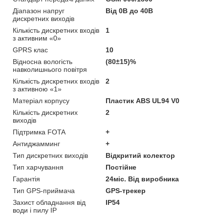
Діапазон напруг
Від 0В до 40В
дискретних виходів
Кількість дискретних входів
1
з активним «0»
GPRS клас
10
Відносна вологість
(80±15)%
навколишнього повітря
Кількість дискретних входів
2
з активною «1»
Матеріал корпусу
Пластик ABS UL94 V0
Кількість дискретних
2
виходів
Підтримка FOTA
+
Антиджамминг
+
Тип дискретних виходів
Відкритий колектор
Тип харчування
Постійне
Гарантія
24міс. Від виробника
Тип GPS-приймача
GPS-трекер
Захист обладнання від
IP54
води і пилу IP