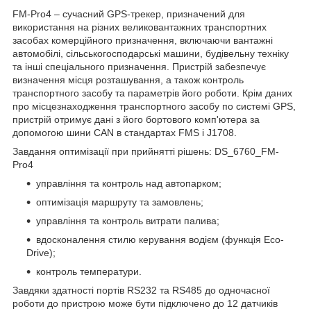
FM-Pro4 – сучасний GPS-трекер, призначений для
використання на різних великовантажних транспортних
засобах комерційного призначення, включаючи вантажні
автомобілі, сільськогосподарські машини, будівельну техніку
та інші спеціального призначення. Пристрій забезпечує
визначення місця розташування, а також контроль
транспортного засобу та параметрів його роботи. Крім даних
про місцезнаходження транспортного засобу по системі GPS,
пристрій отримує дані з його бортового комп'ютера за
допомогою шини CAN в стандартах FMS і J1708.
Завдання оптимізації при прийнятті рішень: DS_6760_FM-
Pro4
управління та контроль над автопарком;
оптимізація маршруту та замовлень;
управління та контроль витрати палива;
вдосконалення стилю керування водієм (функція Eco-
Drive);
контроль температури.
Завдяки здатності портів RS232 та RS485 до одночасної
роботи до пристрою може бути підключено до 12 датчиків