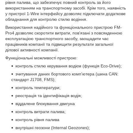
рівня палива, що забезпечує повний контроль за його
використанням на транспортному засобі. Крім того, наявність
у пристрої 1-Wire інтерфейсу дозволяє підключати додаткове
обладнання для контролю стилю водіння.
Використання надійного та функціонального пристрою FM-
Pro4 дозволяє скоротити витрати, пов'язані з повсякденною
експлуатацією транспортного засобу, заощадити час
працівників компанії та підвищити результати загальної
ділової активності компанії.
Функціональні можливості пристрою:
контроль стилю керування водієм (функція Eco-Drive);
зчитування даних бортового комп'ютера (шина CAN:
стандарт J1708, FMS);
контроль температури;
реєстрація та ідентифікація водія;
віддалене блокування двигуна
контроль витрати палива;
контроль рівня палива
внутрішні геозони (Internal Geozones);