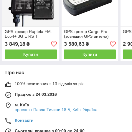
GPS-трекер Ruptela FM-
GPS-трекер Cargo Pro
GPS-
Eco4+ 3G E RS T
(зовнішня GPS антена)
3 849,18
3 580,63
2 9
₴
₴
Купити
Купити
Про нас
100% позитивних з 13 відгуків за рік
Працює з 24.03.2016
м. Київ
проспект Павла Тичини 18 Б, Київ, Україна
Контакти
Сьогодні працює з 00:00 до 24:00