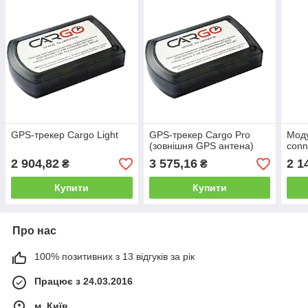
GPS-трекер Cargo Light
GPS-трекер Cargo Pro
Моду
(зовнішня GPS антена)
conn
2 904,82
3 575,16
2 1
₴
₴
Купити
Купити
Про нас
100% позитивних з 13 відгуків за рік
Працює з 24.03.2016
м. Київ