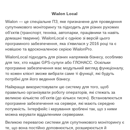
Wialon Local
Wialon — це спеціальне ПЗ, яке призначене для проведення
супутникового моніторингу та підходить для різних рухомих
об'єктів (транспорт, техніка, автопарки, працівники та навіть
домашні тварини). WialonLocal є однією зі версій цього
програмного забезпечення, яка з'явилася у 2016 році та є
новішою та вдосконаленою серією WialonPro.
WialonLocal підходить для різних напрямків бізнесу, особливо
для тих, хто надає GPS-сулуги або ГЛОНАСС. Оскільки
програмне забезпечення має модульний вигляд функціоналу,
то кожен клієнт зможе вибрати саме ті функції, які будуть
потрібні для його ведення бізнесу.
Найкраще використовувати цю систему для того, щоб
правильно організувати роботу операторів, які стежать за
великою кількістю об'єктів (до кількох тисяч). Встановлюється
програмне забезпечення на сервери, які мають середню
потужність. Інтерфейс і керування зроблені так, що з ними
можна керувати віддаленими серверами.
Великою перевагою системи для супутникового моніторингу є
те, що вона постійно доповнюється, розширюється й