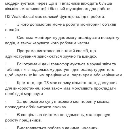
модернізується, через що в її власників виходить більша
кількість можливостей і більший функціонал для роботи.
ПЗ WialonLocal має великий функціонал для роботи:
· З його допомогою можна робити моніторинг об'єктів
онлайн.
· Система моніторингу дає змогу аналізувати поведінку
водія, а також керувати його робочим часом.
· Програма виготовлена в такий спосіб, що
адміністрування здійснюється зручно та швидко.
· Всі отримані дані трансформуються в зручні звіти та
таблиці, які в подальшому доступні для експорту для того,
щоб надати їх іншим працівникам, партнерам або керівникам.
· Крім того, що ПЗ має велику кількість карт, доступних
для використання, вона також має можливість прокладати
необхідні маршрути.
· За допомогою супутникового моніторингу можна
проводити облік витрати палива.
· Є спеціальна система повідомлень, яка спрощує
роботу працівників.
· Виготовляється робота з даними, наданих