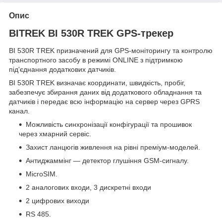
Опис
BITREK BI 530R TREK
GPS-
трекер
BI 530R TREK призначений для GPS-моніторингу та контролю
транспортного засобу в режимі ONLINE з підтримкою
під'єднання додаткових датчиків.
BI 530R TREK визначає координати, швидкість, пробіг,
забезпечує збирання даних від додаткового обладнання та
датчиків і передає всю інформацію на сервер через GPRS
канал.
Можливість синхронізації конфігурації та прошивок
через хмарний сервіс.
Захист ланцюгів живлення на рівні преміум-моделей.
Антиджаммінг — детектор глушіння GSM-сигналу.
MicroSIM.
2 аналогових входи, 3 дискретні входи
2 цифрових виходи
RS 485.