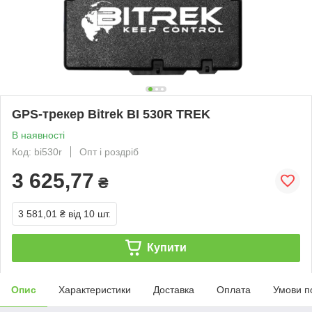
GPS-трекер Bitrek BI 530R TREK
В наявності
Код: bi530r
Опт і роздріб
3 625,77
₴
3 581,01 ₴
від 10 шт.
Купити
Опис
Характеристики
Доставка
Оплата
Умови п