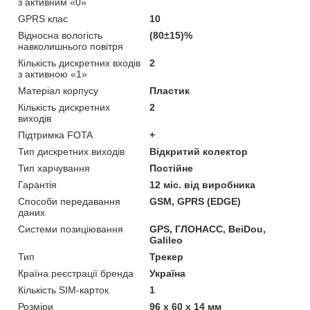
з активним «0»
GPRS клас
10
Відносна вологість
(80±15)%
навколишнього повітря
Кількість дискретних входів
2
з активною «1»
Матеріал корпусу
Пластик
Кількість дискретних
2
виходів
Підтримка FOTA
+
Тип дискретних виходів
Відкритий колектор
Тип харчування
Постійне
Гарантія
12 міс. від виробника
Способи передавання
GSM, GPRS (EDGE)
даних
Системи позиціювання
GPS, ГЛОНАСС, BeiDou,
Galileo
Тип
Трекер
Країна реєстрації бренда
Україна
Кількість SIM-карток
1
Розміри
96 х 60 х 14 мм