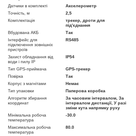
Датчики в комплекті
Акселерометр
Точність, м
2,5
Комплектація
трекер, дроти для
під'єднання
Вбудована АКБ
Так
Інтерфейс для
RS485
підключення зовнішніх
пристроїв
Захист обладнання від
IP54
води і пилу IP
Тип GPS-приймача
GPS-трекер
Повірка
Так
Корпус з магнітами
Немає
Тип упаковки
Паперова коробка
Алгоритм збирання
За часовим інтервалом, За
координат
інтервалом дистанції, У разі
зміни кута напрямку руху
Мінімальна робоча
-30.0
температура
Максимальна робоча
80.0
температура