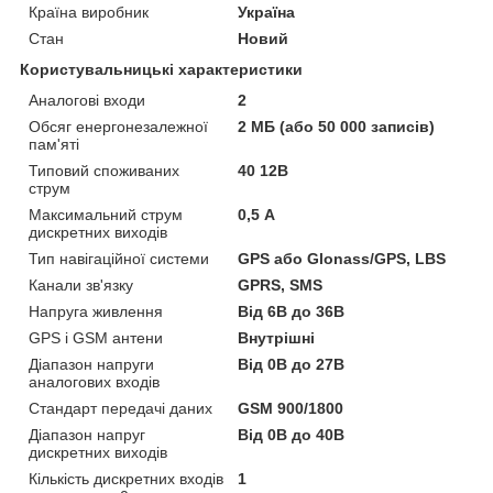
Країна виробник
Україна
Стан
Новий
Користувальницькі характеристики
Аналогові входи
2
Обсяг енергонезалежної
2 МБ (або 50 000 записів)
пам'яті
Типовий споживаних
40 12В
струм
Максимальний струм
0,5 А
дискретних виходів
Тип навігаційної системи
GPS або Glonass/GPS, LBS
Канали зв'язку
GPRS, SMS
Напруга живлення
Від 6В до 36В
GPS і GSM антени
Внутрішні
Діапазон напруги
Від 0В до 27В
аналогових входів
Стандарт передачі даних
GSM 900/1800
Діапазон напруг
Від 0В до 40В
дискретних виходів
Кількість дискретних входів
1