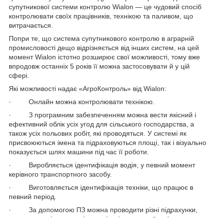
супутникової системи контролю Wialon — це чудовий спосіб
контролювати своїх працівників, технікою та паливом, що
витрачається.
Попри те, що система супутникового контролю в аграрній
промисловості дещо відрізняється від інших систем, на цей
момент Wialon істотно розширює свої можливості, тому вже
впродовж останніх 5 років її можна застосовувати й у цій
сфері.
Які можливості надає «АгроКонтроль» від Wialon:
· Онлайн можна контролювати технікою.
· З програмним забезпеченням можна вести якісний і
ефективний облік усіх угод для сільського господарства, а
також усіх польових робіт, які проводяться. У системі як
присвоюються імена та підраховуються площі, так і візуально
показується шлях машини під час її роботи.
· Виробляється ідентифікація водія, у певний момент
керівного транспортного засобу.
· Виготовляється ідентифікація техніки, що працює в
певний період.
· За допомогою ПЗ можна проводити різні підрахунки,