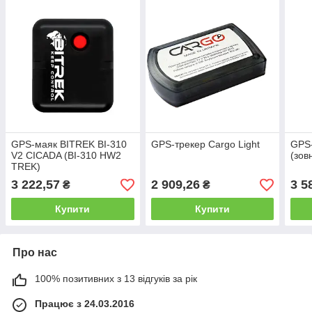
GPS-маяк BITREK BI-310
GPS-трекер Cargo Light
GPS-
V2 CICADA (BI-310 HW2
(зов
TREK)
3 222,57
2 909,26
3 5
₴
₴
Купити
Купити
Про нас
100% позитивних з 13 відгуків за рік
Працює з 24.03.2016