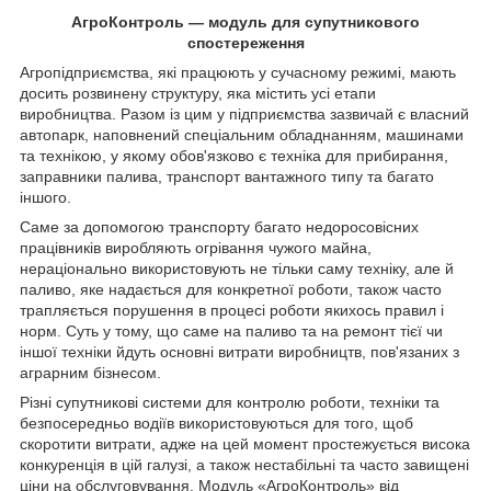
АгроКонтроль — модуль для супутникового
спостереження
Агропідприємства, які працюють у сучасному режимі, мають
досить розвинену структуру, яка містить усі етапи
виробництва. Разом із цим у підприємства зазвичай є власний
автопарк, наповнений спеціальним обладнанням, машинами
та технікою, у якому обов'язково є техніка для прибирання,
заправники палива, транспорт вантажного типу та багато
іншого.
Саме за допомогою транспорту багато недоросовісних
працівників виробляють огрівання чужого майна,
нераціонально використовують не тільки саму техніку, але й
паливо, яке надається для конкретної роботи, також часто
трапляється порушення в процесі роботи якихось правил і
норм. Суть у тому, що саме на паливо та на ремонт тієї чи
іншої техніки йдуть основні витрати виробництв, пов'язаних з
аграрним бізнесом.
Різні супутникові системи для контролю роботи, техніки та
безпосередньо водіїв використовуються для того, щоб
скоротити витрати, адже на цей момент простежується висока
конкуренція в цій галузі, а також нестабільні та часто завищені
ціни на обслуговування. Модуль «АгроКонтроль» від