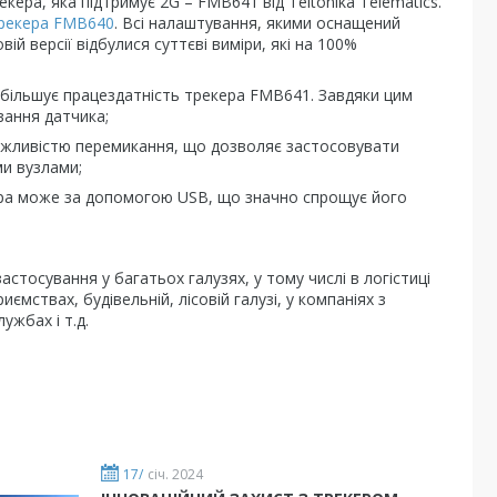
ера, яка підтримує 2G – FMB641 від Teltonika Telematics.
рекера FMB640
. Всі налаштування, якими оснащений
й версії відбулися суттєві виміри, які на 100%
більшує працездатність трекера FMB641. Завдяки цим
ання датчика;
ожливістю перемикання, що дозволяє застосовувати
ми вузлами;
кера може за допомогою USB, що значно спрощує його
стосування у багатьох галузях, у тому числі в логістиці
ємствах, будівельній, лісовій галузі, у компаніях з
ужбах і т.д.
17/
січ. 2024