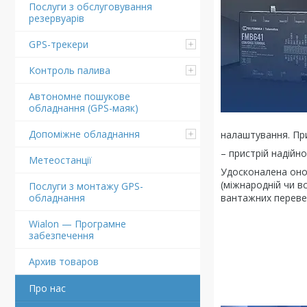
Послуги з обслуговування
резервуарів
GPS-трекери
Контроль палива
Автономне пошукове
обладнання (GPS-маяк)
Допоміжне обладнання
налаштування. При
– пристрій надійн
Метеостанції
Удосконалена онов
(міжнародній чи вс
Послуги з монтажу GPS-
вантажних перевез
обладнання
Wialon — Програмне
забезпечення
Архив товаров
Про нас