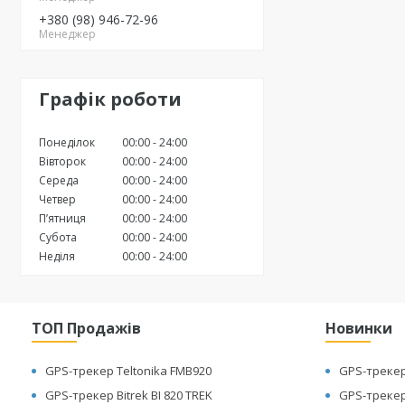
+380 (98) 946-72-96
Менеджер
Графік роботи
Понеділок
00:00
24:00
Вівторок
00:00
24:00
Середа
00:00
24:00
Четвер
00:00
24:00
Пʼятниця
00:00
24:00
Субота
00:00
24:00
Неділя
00:00
24:00
ТОП Продажів
Новинки
GPS-трекер Teltonika FMB920
GPS-трекер 
GPS-трекер Bitrek BI 820 TREK
GPS-трекер