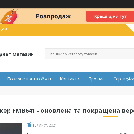
2-96
ернет магазин
Повернення та обмін
Контакти
Про нас
Сертифік
кер FMB641 - оновлена та покращена верс
15/
лист. 2021