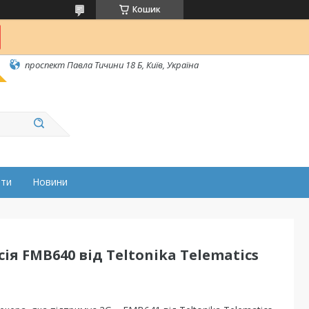
Кошик
проспект Павла Тичини 18 Б, Київ, Україна
ати
Новини
ія FMB640 від Teltonika Telematics