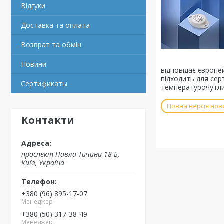
Відгуки
Доставка та оплата
Возврат та обмін
Новини
відповідає європе
підходить для сер
Cертификаты
температурочутли
Повна версія нов
Контакти
проспект Павла Тичини 18 Б,
Київ, Україна
+380 (96) 895-17-07
Менеджер
+380 (50) 317-38-49
Менеджер