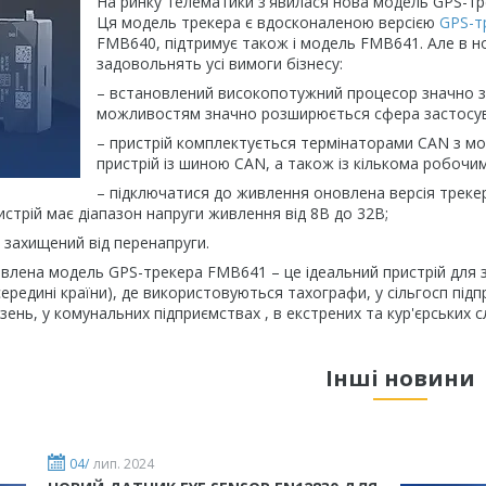
На ринку телематики з'явилася нова модель GPS-трек
Ця модель трекера є вдосконаленою версією
GPS-т
FMB640, підтримує також і модель FMB641. Але в нові
задовольнять усі вимоги бізнесу:
– встановлений високопотужний процесор значно з
можливостям значно розширюється сфера застосув
– пристрій комплектується термінаторами CAN з м
пристрій із шиною CAN, а також із кількома робочи
– підключатися до живлення оновлена ​​версія тре
стрій має діапазон напруги живлення від 8В до 32В;
о захищений від перенапруги.
лена ​​модель GPS-трекера FMB641 – це ідеальний пристрій для за
ередині країни), де використовуються тахографи, у сільгосп підпри
ень, у комунальних підприємствах , в екстрених та кур'єрських сл
Інші новини
04/
лип. 2024