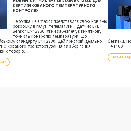
НОВИЙ ДАТЧИК EYE SENSOR EN12830 ДЛЯ
СЕРТИФІКОВАНОГО ТЕМПЕРАТУРНОГО
КОНТРОЛЮ
Teltonika Telematics представляє свою новітню
розробку в галузі телематики – датчик EYE
Sensor EN12830, який забезпечує виняткову
точність контролю температури, що
йському стандарту EN12830. Цей пристрій ідеально
безпеки. Н
тифікованого транспортування та зберігання
TAT100.
вих товарів.
Повна вер
ини