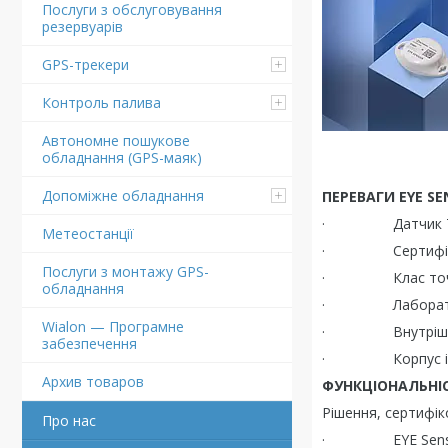
Послуги з обслуговування
резервуарів
GPS-трекери
Контроль палива
Автономне пошукове
обладнання (GPS-маяк)
Допоміжне обладнання
ПЕРЕВАГИ EYE SE
· Датчик Teltoni
Метеостанції
· Сертифікат
Послуги з монтажу GPS-
· Клас точності 
обладнання
· Лабораторне к
Wialon — Програмне
· Внутрішня пам
забезпечення
· Корпус із хар
Архив товаров
ФУНКЦІОНАЛЬНІС
Рішення, сертифік
Про нас
· EYE Sensor