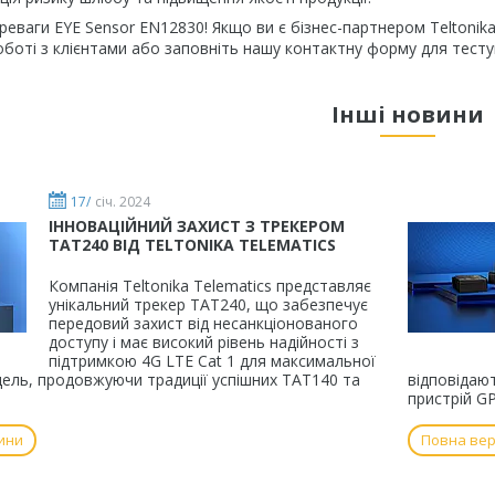
реваги EYE Sensor EN12830! Якщо ви є бізнес-партнером Teltonika
боті з клієнтами або заповніть нашу контактну форму для тест
Інші новини
17/
січ. 2024
ІННОВАЦІЙНИЙ ЗАХИСТ З ТРЕКЕРОМ
TAT240 ВІД TELTONIKA TELEMATICS
Компанія Teltonika Telematics представляє
унікальний трекер TAT240, що забезпечує
передовий захист від несанкціонованого
доступу і має високий рівень надійності з
підтримкою 4G LTE Cat 1 для максимальної
ель, продовжуючи традиції успішних TAT140 та
відповідаю
пристрій G
ини
Повна вер