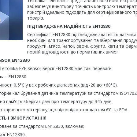
Teltonika Telematics представляє свою новітню розр
забезпечує виняткову точність контролю температу
пристрій ідеально підходить для сертифікованого 
товарів.
ПІДТВЕРДЖЕНА НАДІЙНІСТЬ EN12830
Сертифікат EN12830 підтверджує здатність датчика
необхідні для транспортування та зберігання продук
продукти, м'ясо, напої, овочі, фрукти, квіти та фа
повній відповідності до нормативних вимог.
NSOR EN12830
ka EYE Sensor версії EN12830 має такі переваги:
 EN12830.
0,5°C у всіх робочих діапазонах (від -20 до +60°C).
алібрування датчика температури за стандартом ISO1702
'ять зберігає дані про температуру до 345 днів.
чового матеріалу, що відповідає стандартам ЄС та FDA.
ТЬ І ВИКОРИСТАННЯ
оване за стандартом EN12830, включає:
 EN12830.