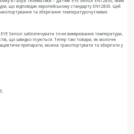
обку в галузі телематики – датчик EYE Sensor EN12830, який
ри, що відповідає європейському стандарту EN12830. Цей
транспортування та зберігання температурочутливих
 EYE Sensor забезпечувати точні вимірювання температури,
тів, що швидко псуються. Тепер такі товари, як молочні
рмацевтичні препарати, можна транспортувати та зберігати у
5.