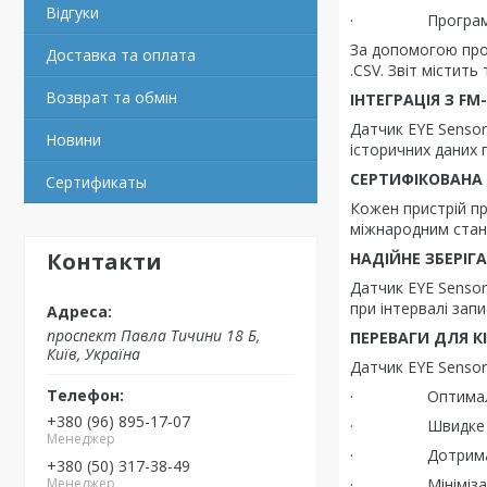
Відгуки
· Програма EYE A
За допомогою прог
Доставка та оплата
.CSV. Звіт містить
Возврат та обмін
ІНТЕГРАЦІЯ З F
Датчик EYE Senso
Новини
історичних даних 
СЕРТИФІКОВАНА 
Cертификаты
Кожен пристрій пр
міжнародним стан
Контакти
НАДІЙНЕ ЗБЕРІГ
Датчик EYE Sensor
при інтервалі зап
проспект Павла Тичини 18 Б,
ПЕРЕВАГИ ДЛЯ К
Київ, Україна
Датчик EYE Sensor
· Оптимальні ум
+380 (96) 895-17-07
· Швидке виявле
Менеджер
· Дотримання ст
+380 (50) 317-38-49
Менеджер
· Мінімізація р