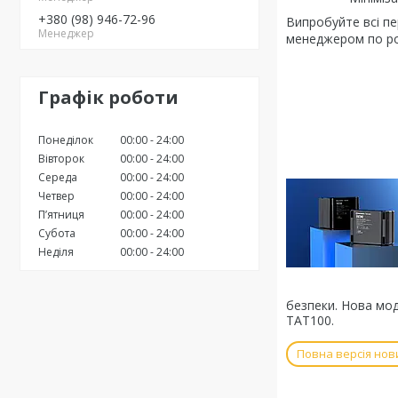
+380 (98) 946-72-96
Випробуйте всі пе
Менеджер
менеджером по ро
Графік роботи
Понеділок
00:00
24:00
Вівторок
00:00
24:00
Середа
00:00
24:00
Четвер
00:00
24:00
Пʼятниця
00:00
24:00
Субота
00:00
24:00
Неділя
00:00
24:00
безпеки. Нова мод
TAT100.
Повна версія нов