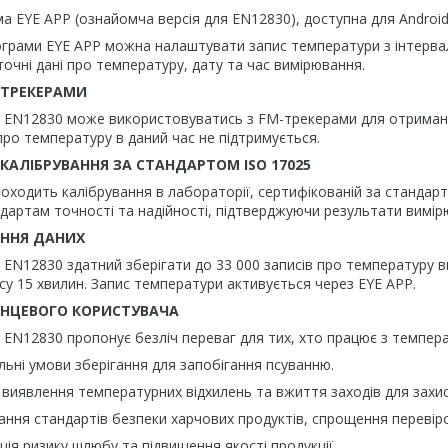
PP (ознайомча версія для EN12830), доступна для Android на
рами EYE APP можна налаштувати запис температури з інтервала
 точні дані про температуру, дату та час вимірювання.
M-ТРЕКЕРАМИ
r EN12830 може використовуватись з FM-трекерами для отриман
про температуру в даний час не підтримується.
КАЛІБРУВАННЯ ЗА СТАНДАРТОМ ISO 17025
оходить калібрування в лабораторії, сертифікованій за стандарт
дартам точності та надійності, підтверджуючи результати вимір
АННЯ ДАНИХ
 EN12830 здатний зберігати до 33 000 записів про температуру вн
ису 15 хвилин. Запис температури активується через EYE APP.
ІНЦЕВОГО КОРИСТУВАЧА
 EN12830 пропонує безліч переваг для тих, хто працює з темпе
ови зберігання для запобігання псуванню.
ння температурних відхилень та вжиття заходів для захисту
андартів безпеки харчових продуктів, спрощення перевірок 
изику шлюбу та підвищення якості продукції.