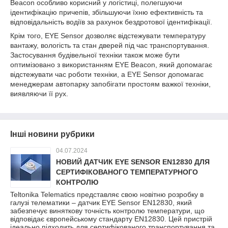
Beacon особливо корисний у логістиці, полегшуючи
ідентифікацію причепів, збільшуючи їхню ефективність та
відповідальність водіїв за рахунок бездротової ідентифікації.
Крім того, EYE Sensor дозволяє відстежувати температуру
вантажу, вологість та стан дверей під час транспортування.
Застосування будівельної техніки також може бути
оптимізовано з використанням EYE Beacon, який допомагає
відстежувати час роботи техніки, а EYE Sensor допомагає
менеджерам автопарку запобігати простоям важкої техніки,
виявляючи її рух.
Інші новини рубрики
04.07.2024
НОВИЙ ДАТЧИК EYE SENSOR EN12830 ДЛЯ
СЕРТИФІКОВАНОГО ТЕМПЕРАТУРНОГО
КОНТРОЛЮ
Teltonika Telematics представляє свою новітню розробку в
галузі телематики – датчик EYE Sensor EN12830, який
забезпечує виняткову точність контролю температури, що
відповідає європейському стандарту EN12830. Цей пристрій
ідеально підходить для сертифікованого транспортування та