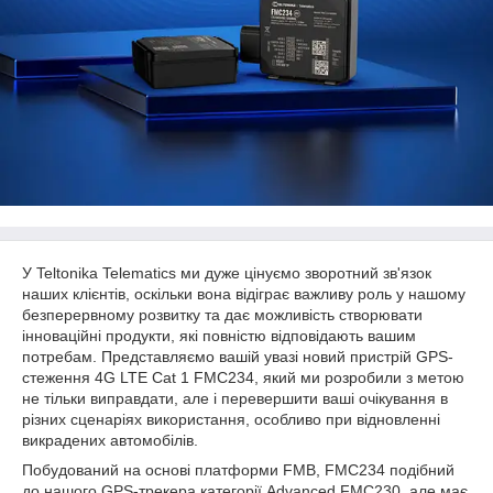
У Teltonika Telematics ми дуже цінуємо зворотний зв'язок
наших клієнтів, оскільки вона відіграє важливу роль у нашому
безперервному розвитку та дає можливість створювати
інноваційні продукти, які повністю відповідають вашим
потребам. Представляємо вашій увазі новий пристрій GPS-
стеження 4G LTE Cat 1 FMC234, який ми розробили з метою
не тільки виправдати, але і перевершити ваші очікування в
різних сценаріях використання, особливо при відновленні
викрадених автомобілів.
Побудований на основі платформи FMB, FMC234 подібний
до нашого GPS-трекера категорії Advanced FMC230, але має