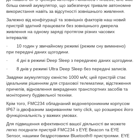
більш ємний акумулятор, що забезпечує тривале автономне
використання навіть за відсутності зовнішнього живлення.
Залежно від конфігурації та зовнішніх факторів наш новий
пристрій здатний працювати без зовнішнього джерела
живлення на одному заряді протягом різних часових
інтервалів:
· 10 годин у звичайному режимі (режим сну вимкнено)
при передачі даних щогодини.
· 4 дні в режимі Deep Sleep з передачею даних щогодини.
· 8 днів у режимі Ultra Deep Sleep без передачі записів.
Завдяки акумулятору ємністю 1000 мАг, цей пристрій стає
ідеальним рішенням для страхової телематики, відстеження
причепів, відновлення викрадених транспортних засобів та
моніторингу будівельної техніки.
Крім того, FMC234 обладнаний водонепроникним корпусом
IP67 із двофазним закриванням типу click, що розширює його
функціональність у важких умовах.
Для підвищення ефективності вашої діяльності ви можете
легко поєднати пристрій FMC234 з EYE Beacon та EYE
Sensor, нашими бездротовими Bluetooth® пристроями. EYE